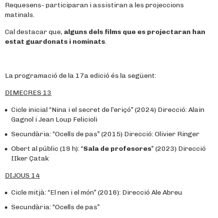
Requesens- participaran i assistiran a les projeccions
matinals.
Cal destacar que,
alguns dels films que es projectaran han
estat guardonats i nominats
.
La programació de la 17a edició és la següent:
DIMECRES 13
Cicle inicial “Nina i el secret de l’eriçó” (2024) Direcció: Alain
Gagnol i Jean Loup Felicioli
Secundària: “Ocells de pas” (2015) Direcció: Olivier Ringer
Obert al públic (19 h): “
Sala de profesores
” (2023) Direcció
IIker Çatak
DIJOUS 14
Cicle mitjà: “El nen i el món” (2016): Direcció Ale Abreu
Secundària: “Ocells de pas”