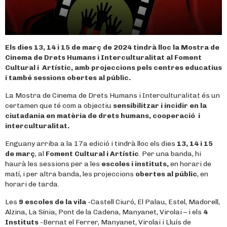
Els dies 13, 14 i 15 de març de 2024 tindrà lloc la Mostra de
Cinema de Drets Humans i Interculturalitat al Foment
Cultural i Artístic, amb projeccions pels centres educatius
i també sessions obertes al públic.
La Mostra de Cinema de Drets Humans i Interculturalitat és un
certamen que té com a objectiu
sensibilitzar i incidir en la
ciutadania en matèria de drets humans, cooperació i
interculturalitat.
Enguany arriba a la 17a edició i tindrà lloc els dies
13, 14 i 15
de març
, al
Foment Cultural i Artístic
. Per una banda, hi
haurà les sessions per a les
escoles i instituts,
en horari de
matí, i per altra banda, les projeccions
obertes al públic
, en
horari de tarda.
Les
9 escoles de la vila
-Castell Ciuró, El Palau, Estel, Madorell,
Alzina, La Sínia, Pont de la Cadena, Manyanet, Virolai – i els
4
Instituts
-Bernat el Ferrer, Manyanet, Virolai i Lluís de