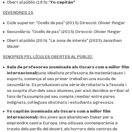
Obert al públic (19 h): “
Yo capitán”
DIVENDRES 15
Cicle superior: “Ocells de pas” (2015) Direcció: Olivier Ringer
Secundària: “Ocells de pas” (2015) Direcció: Olivier Ringer
Obert al públic (20 h): “La zona de interés” (2023) Janathan
Glazer
SINOPSIS PEL·LÍCULES OBERTES AL PÚBLIC:
Sala de profesores (nominada als Oscars com a millor film
internacional):
una idealista professora de matemàtiques i
esports, comença el seu primer treball en una escola de
secundària. Es produeixen una sèrie de robatoris a l’escola i
se sospita d’un dels seus alumnes, per això decideix arribar al
fons de l’assumpte pel seu compte i mediar entre pares
indignats, col·legues obstinats i estudiants agressius.
Yo capitán (nominada als Oscars com a millor film
internacional):
dos joves que abandonen Dakar per a
emprendre camí a Europa. Una odissea contemporània a
través dels perills del desert, els horrors dels centres de