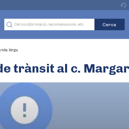
garida Xirgu
l de trànsit al c. Marga