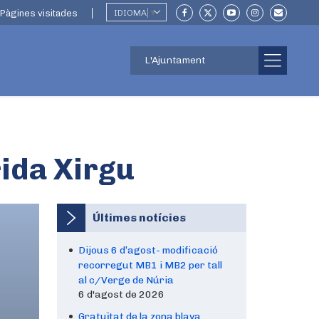
Pàgines visitades
IDIOMA
▼
L'Ajuntament
rida Xirgu
Últimes notícies
Dijous 6 d’agost- modificació
recorregut MB1 i MB2 per tall
al c/Verge de Núria
6 d'agost de 2026
Gratuïtat de la zona blava