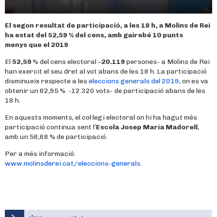
El segon resultat de participació, a les 18 h, a Molins de Rei
ha estat del 52,59
% del cens, amb gairebé 10 punts
menys que el 2019
El
52,59
% del cens electoral –
20.119
persones- a Molins de Rei
han exercit el seu dret al vot abans de les 18 h. La participació
disminueix respecte a les
eleccions generals del 2019
, on es va
obtenir un 62,95 % -12.320 vots- de participació abans de les
18 h.
En aquests moments, el col·legi electoral on hi ha hagut més
participació continua sent l’
Escola Josep Maria Madorell
,
amb un 56,68 % de participació.
Per a més informació:
www.molinsderei.cat/eleccions-generals
.