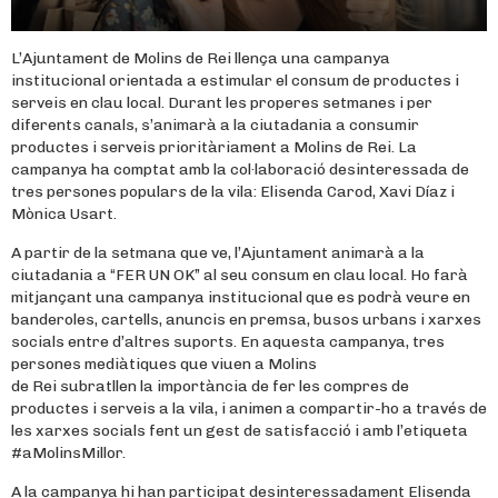
L’Ajuntament de Molins de Rei llença una campanya
institucional orientada a estimular el consum de productes i
serveis en clau local. Durant les properes setmanes i per
diferents canals, s’animarà a la ciutadania a consumir
productes i serveis prioritàriament a Molins de Rei. La
campanya ha comptat amb la col·laboració desinteressada de
tres persones populars de la vila: Elisenda Carod, Xavi Díaz i
Mònica Usart.
A partir de la setmana que ve, l’Ajuntament animarà a la
ciutadania a “FER UN OK” al seu consum en clau local. Ho farà
mitjançant una campanya institucional que es podrà veure en
banderoles, cartells, anuncis en premsa, busos urbans i xarxes
socials entre d’altres suports. En aquesta campanya, tres
persones mediàtiques que viuen a Molins
de Rei subratllen la importància de fer les compres de
productes i serveis a la vila, i animen a compartir-ho a través de
les xarxes socials fent un gest de satisfacció i amb l’etiqueta
#aMolinsMillor.
A la campanya hi han participat desinteressadament Elisenda