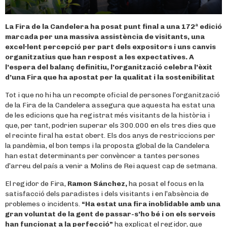
La Fira de la Candelera ha posat punt final a una 172ª edició
marcada per una massiva assistència de visitants, una
excel·lent percepció per part dels expositors i uns canvis
organitzatius que han respost a les expectatives. A
l’espera del balanç definitiu, l’organització celebra l’èxit
d’una Fira que ha apostat per la qualitat i la sostenibilitat
Tot i que no hi ha un recompte oficial de persones l’organització
de la Fira de la Candelera assegura que aquesta ha estat una
de les edicions que ha registrat més visitants de la història i
que, per tant, podrien superar els 300.000 en els tres dies que
el recinte firal ha estat obert. Els dos anys de restriccions per
la pandèmia, el bon temps i la proposta global de la Candelera
han estat determinants per convèncer a tantes persones
d’arreu del país a venir a Molins de Rei aquest cap de setmana.
El regidor de Fira,
Ramon Sánchez,
ha posat el focus en la
satisfacció dels paradistes i dels visitants i en l’absència de
problemes o incidents.
“Ha estat una fira inoblidable amb una
gran voluntat de la gent de passar-s’ho bé i on els serveis
han funcionat a la perfecció”
ha explicat el regidor, que