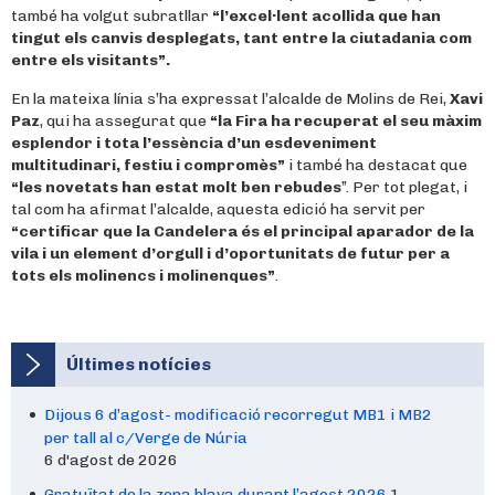
també ha volgut subratllar
“l’excel·lent acollida que han
tingut els canvis desplegats, tant entre la ciutadania com
entre els visitants”.
En la mateixa línia s’ha expressat l’alcalde de Molins de Rei,
Xavi
Paz
, qui ha assegurat que
“la Fira ha recuperat el seu màxim
esplendor i tota l’essència d’un esdeveniment
multitudinari, festiu i compromès”
i també ha destacat que
“les novetats han estat molt ben rebudes
”. Per tot plegat, i
tal com ha afirmat l’alcalde, aquesta edició ha servit per
“certificar que la Candelera és el principal aparador de la
vila i un element d’orgull i d’oportunitats de futur per a
tots els molinencs i molinenques”
.
Últimes notícies
Dijous 6 d’agost- modificació recorregut MB1 i MB2
per tall al c/Verge de Núria
6 d'agost de 2026
Gratuïtat de la zona blava durant l’agost 2026
1