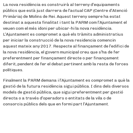
La nova residència es construirà al terreny d’equipaments
públics que està just darrera de l’actual CAP (Centre d’Atenció
Primària) de Molins de Rei. Aquest terreny sempre ha estat
destinat a aquesta finalitat i tant la PARM com l’Ajuntament el
veuen com el més idoni per ubicar-hi la nova residència.
L’Ajuntament es compromet a què els tràmits administratius
per iniciar la construcció de la nova residencia comencin
aquest mateix any 2017. Respecte al finançament de l’edifici de
la nova residència, el govern municipal creu que s’ha de fer
preferentment per finançament directe o per finançament
diferit, pendent de fer el debat pertinent amb la resta de forces
polítiques.
Finalment la PARM demana i l’Ajuntament es compromet a què la
gestió de la futura residència sigui pública. I dins dels diversos
models de gestió pública, que sigui preferentment per gestió
directa o a través d’operadors o entitats de la vila o de
consorcis públics dels que en formi part l’Ajuntament.