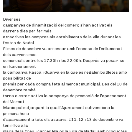
Diverses
campanyes de dinamització del comerç s’han activat els
darrers dies per fer més
atractives les compres als establiments de la vila durant les
festes de Nadal.
El mes de desembre va arrencar amb l’encesa de l’enllumenat
dels carrers més
comercials entre les 17.30h i les 22.00h. Després va posar-se
en funcionament
la campanya Rasca i Guanya en la que es regalen butlletes amb
possibilitat de
premis per cada compra feta al mercat municipal. Des del 10 de
desembre també
torna a estar activa la campanya de promoció de l’aparcament
del Mercat
Municipal mitjançant la qual l’Ajuntament subvenciona la
primera hora
d’aparcament a tots els usuaris. L’11, 12 i 13 de desembre va
tenir lloc a la
plaça de la Creu i carrer Major la Fira de Nadal, amb productes