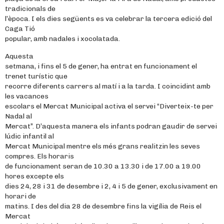
tradicionals de
l’època. I els dies següents es va celebrar la tercera edició del
Caga Tió
popular, amb nadales i xocolatada.
Aquesta
setmana, i fins el 5 de gener, ha entrat en funcionament el
trenet turístic que
recorre diferents carrers al matí i a la tarda. I coincidint amb
les vacances
escolars el Mercat Municipal activa el servei “Diverteix-te per
Nadal al
Mercat”. D’aquesta manera els infants podran gaudir de servei
lúdic infantil al
Mercat Municipal mentre els més grans realitzin les seves
compres. Els horaris
de funcionament seran de 10.30 a 13.30 i de 17.00 a 19.00
hores excepte els
dies 24, 28 i 31 de desembre i 2, 4 i 5 de gener, exclusivament en
horari de
matins. I des del dia 28 de desembre fins la vigília de Reis el
Mercat