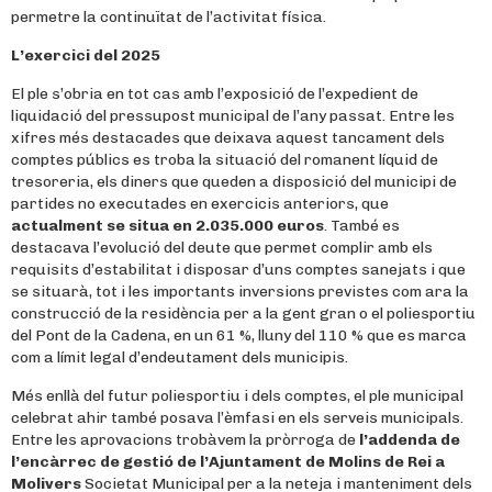
permetre la continuïtat de l’activitat física.
L’exercici del 2025
El ple s’obria en tot cas amb l’exposició de l’expedient de
liquidació del pressupost municipal de l’any passat. Entre les
xifres més destacades que deixava aquest tancament dels
comptes públics es troba la situació del romanent líquid de
tresoreria, els diners que queden a disposició del municipi de
partides no executades en exercicis anteriors, que
actualment se situa en 2.035.000 euros
. També es
destacava l’evolució del deute que permet complir amb els
requisits d’estabilitat i disposar d’uns comptes sanejats i que
se situarà, tot i les importants inversions previstes com ara la
construcció de la residència per a la gent gran o el poliesportiu
del Pont de la Cadena, en un 61 %, lluny del 110 % que es marca
com a límit legal d’endeutament dels municipis.
Més enllà del futur poliesportiu i dels comptes, el ple municipal
celebrat ahir també posava l’èmfasi en els serveis municipals.
Entre les aprovacions trobàvem la pròrroga de
l’addenda de
l’encàrrec de gestió de l’Ajuntament de Molins de Rei a
Molivers
Societat Municipal per a la neteja i manteniment dels