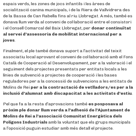
espais verds, les zones de jocs infantils i les àrees de
socialització canina municipals, i de la Riera de Vallvidrera des
de la Bassa de Can Rabella fins al riu Llobregat. A més, també es
donava llum verda al conveni de col·laboració entre el consistori
i el Consell Comarcal del Baix Llobregat, per
donar continuïtat
al servei d’assessoria de mobilitat internacional per a
joves
.
Finalment, el ple també donava suport a l’activitat del teixit
associatiu local aprovant el conveni de col·laboració amb el Fons
Català de Cooperació al Desenvolupament, per a la valoració i el
seguiment dels projectes presentats per entitats locals a les
línies de subvenció a projectes de cooperació i les bases
reguladores per a la concessió de subvencions a les entitats de
Molins de Rei
per a la contractació de vetlladors/es per a la
inclusió d’alumnat amb discapacitat a les activitats d’estiu
.
Pel que fa a la resta d’aprovacions també
es posposava al
pròxim ple donar llum verda a l’adhesió de l’Ajuntament de
Molins de Rei a l’associació Comunitat Energètica dels
Polígons Industrials
amb la voluntat que els grups municipals
a l’oposició puguin estudiar amb més detall el projecte.