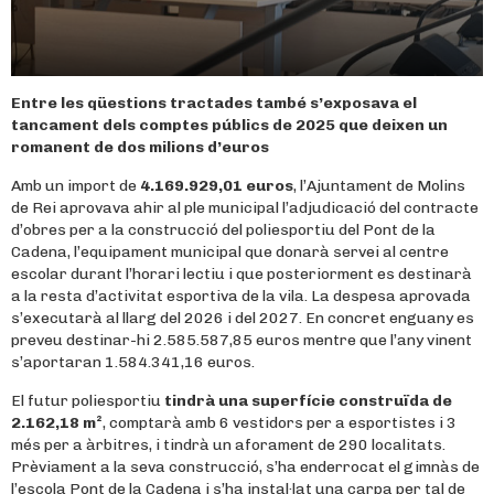
Entre les qüestions tractades també s’exposava el
tancament dels comptes públics de 2025 que deixen un
romanent de dos milions d’euros
Amb un import de
4.169.929,01 euros
, l’Ajuntament de Molins
de Rei aprovava ahir al ple municipal l’adjudicació del contracte
d’obres per a la construcció del poliesportiu del Pont de la
Cadena, l’equipament municipal que donarà servei al centre
escolar durant l’horari lectiu i que posteriorment es destinarà
a la resta d’activitat esportiva de la vila. La despesa aprovada
s’executarà al llarg del 2026 i del 2027. En concret enguany es
preveu destinar-hi 2.585.587,85 euros mentre que l’any vinent
s’aportaran 1.584.341,16 euros.
El futur poliesportiu
tindrà una superfície construïda de
2.162,18 m²
, comptarà amb 6 vestidors per a esportistes i 3
més per a àrbitres, i tindrà un aforament de 290 localitats.
Prèviament a la seva construcció, s’ha enderrocat el gimnàs de
l’escola Pont de la Cadena i s’ha instal·lat una carpa per tal de