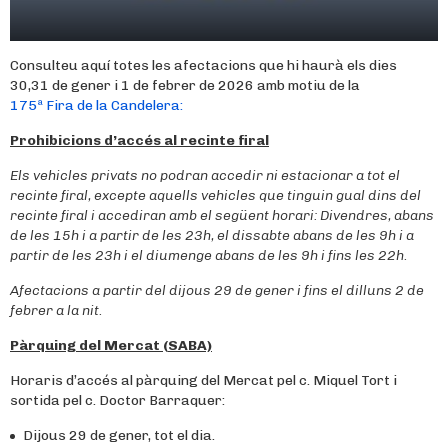
Consulteu aquí totes les afectacions que hi haurà els dies
30,31 de gener i 1 de febrer de 2026 amb motiu de la
175ª Fira de la Candelera:
Prohibicions d’accés al recinte firal
Els vehicles privats no podran accedir ni estacionar a tot el
recinte firal, excepte aquells vehicles que tinguin gual dins del
recinte firal i accediran amb el següent horari: Divendres, abans
de les 15h i a partir de les 23h, el dissabte abans de les 9h i a
partir de les 23h i el diumenge abans de les 9h i fins les 22h.
Afectacions a partir del dijous 29 de gener i fins el dilluns 2 de
febrer a la nit.
Pàrquing del Mercat (SABA)
Horaris d’accés al pàrquing del Mercat pel c. Miquel Tort i
sortida pel c. Doctor Barraquer:
Dijous 29 de gener, tot el dia.