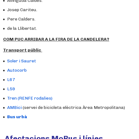
Avinguda Caldes.
Josep Cariteu.
Pere Calders.
de la Llibertat.
COM PUC ARRIBAR A LA FIRA DE LA CANDELERA?
Transport públic
Soler i Sauret
Autocorb
L67
L59
Tren (RENFE rodalies)
AMBici
(servei de bicicleta elèctrica Àrea Metropolitana)
Bus urbà
Afectacions MoBus i línies