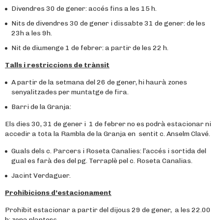
Divendres 30 de gener: accés fins a les 15 h.
Nits de divendres 30 de gener i dissabte 31 de gener: de les
23h a les 9h.
Nit de diumenge 1 de febrer: a partir de les 22 h.
Talls i restriccions de trànsit
A partir de la setmana del 26 de gener, hi haurà zones
senyalitzades per muntatge de fira.
Barri de la Granja:
Els dies 30, 31 de gener i 1 de febrer no es podrà estacionar ni
accedir a tota la Rambla de la Granja en sentit c. Anselm Clavé.
Guals dels c. Parcers i Roseta Canalies: l’accés i sortida del
gual es farà des del pg. Terraplè pel c. Roseta Canalias.
Jacint Verdaguer.
Prohibicions d’estacionament
Prohibit estacionar a partir del dijous 29 de gener, a les 22.00
h: zona planters.