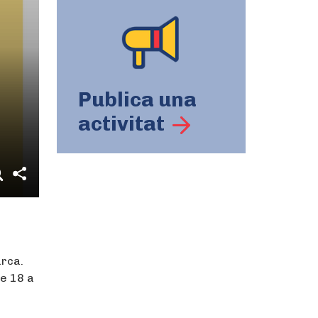
Publica una
activitat
arca.
e 18 a