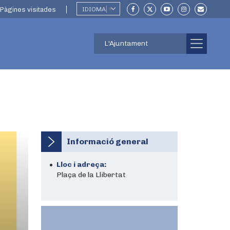
Pàgines visitades
IDIOMA
▼
L'Ajuntament
Informació general
Lloc i adreça:
Plaça de la Llibertat