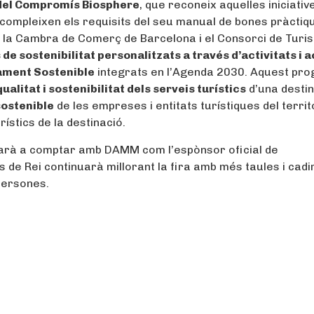
 del Compromís Biosphere
, que reconeix aquelles iniciativ
 compleixen els requisits del seu manual de bones pràctiqu
a, la Cambra de Comerç de Barcelona i el Consorci de Turi
de sostenibilitat personalitzats a través d’activitats i 
ament Sostenible
integrats en l’Agenda 2030. Aquest pr
qualitat i sostenibilitat dels serveis turístics
d’una destin
sostenible
de les empreses i entitats turístiques del territ
ístics de la destinació.
arà a comptar amb DAMM com l’espònsor oficial de
 de Rei continuarà millorant la fira amb més taules i cadi
persones.