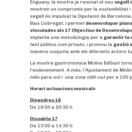
Enguany, la mostra ja renovat el seu
segell
mostren un compromís per la sostenibilitat i
segell és impulsat la Diputació de Barcelon
Baix Llobregat, i permet
desenvolupar plans 
vinculades als 17 Objectius de Desenvolup
implanta una metodologia per a
garantir la 
tant públics com privats, i promou la
gestió 
manera conjunta amb els diferents actors tur
La mostra gastronòmica Molins BdGust torn
l’esdeveniment. A més, l’Ajuntament de Molins
més para-sol i una zona chill-out per a 100 
Horari actuacions musicals
Divendres 16
De 19:00 a 20:30 h
Dissabte 17
De 13:00 a 14:30 h