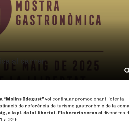
ca al carrer
ca “Molins Bdegust”
vol continuar promocionant l’oferta
destinació de referència de turisme gastronòmic de la com
ig, a la pl. de la Llibertat. Els horaris seran el
divendres d
1 a 22 h.