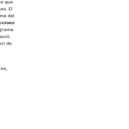
es que
es. El
sme del
accions
ograma
ació,
ori de
res,