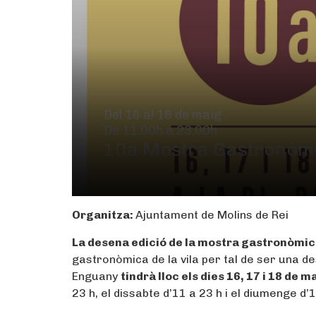
Del 16 al 18 de maig
De 11.00h a 23.00h
10a Mostra Gastronòmi
Organitza:
Ajuntament de Molins de Rei
La desena edició de la mostra gastronòmi
gastronòmica de la vila per tal de ser una 
Enguany
tindrà lloc els dies 16, 17 i 18 de ma
23 h, el dissabte d’11 a 23 h i el diumenge d’1