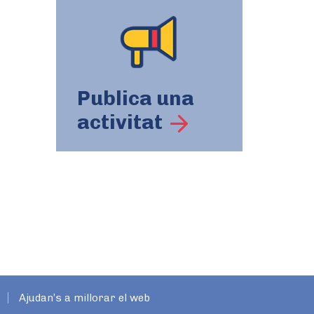
Publica una
activitat
Ajudan’s a millorar el web