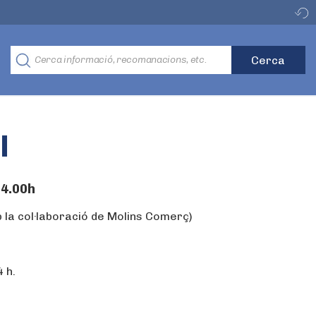
l
14.00h
 la col·laboració de Molins Comerç)
 h.