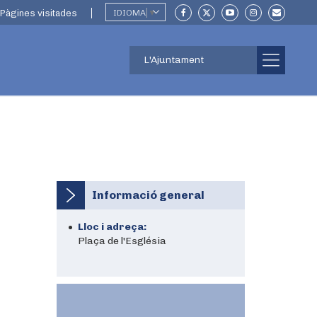
Pàgines visitades
IDIOMA
▼
L'Ajuntament
Informació general
Lloc i adreça:
Plaça de l'Església