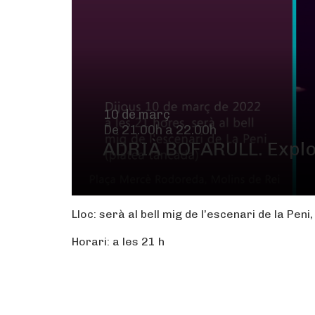
10 de març
De 21.00h a 22.00h
ADRIÀ BOFARULL. Explo
Lloc: serà al bell mig de l’escenari de la Pe
Horari: a les 21 h