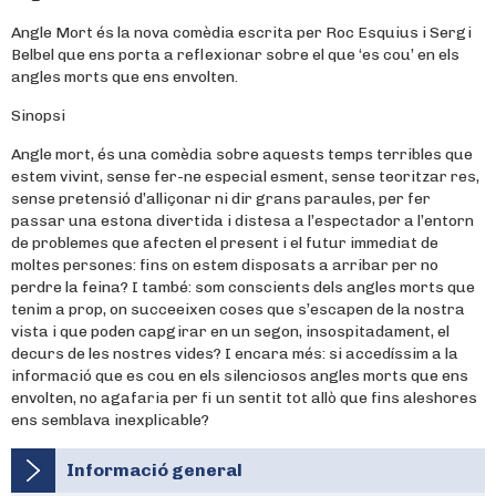
Angle Mort és la nova comèdia escrita per Roc Esquius i Sergi
Belbel que ens porta a reflexionar sobre el que ‘es cou’ en els
angles morts que ens envolten.
Sinopsi
Angle mort, és una comèdia sobre aquests temps terribles que
estem vivint, sense fer-ne especial esment, sense teoritzar res,
sense pretensió d’alliçonar ni dir grans paraules, per fer
passar una estona divertida i distesa a l’espectador a l’entorn
de problemes que afecten el present i el futur immediat de
moltes persones: fins on estem disposats a arribar per no
perdre la feina? I també: som conscients dels angles morts que
tenim a prop, on succeeixen coses que s’escapen de la nostra
vista i que poden capgirar en un segon, insospitadament, el
decurs de les nostres vides? I encara més: si accedíssim a la
informació que es cou en els silenciosos angles morts que ens
envolten, no agafaria per fi un sentit tot allò que fins aleshores
ens semblava inexplicable?
Informació general