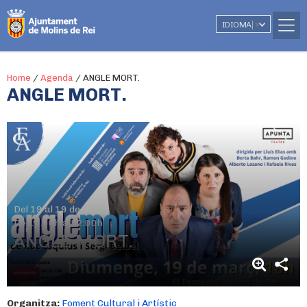
IDIOMA
▼
Home
/
Agenda
/
ANGLE MORT.
ANGLE MORT.
Del 19 al 19 de març
De 10.00h a 12:00h
ANGLE MORT.
Organitza:
Foment Cultural i Artístic