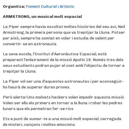
Organitza:
Foment Cultural i Artístic
ARMSTRONG, un musical molt espacial
La Piper sempre havia escoltat moltes històries del seu avi, Neil
Armstrong, la primera persona que va trepitjar la Lluna. Potser
per això, sempre ha somiat en volar i estudia de valent per
convertir-se en astronauta.
La seva escola, l’Institut d’Aeronàutica Espacial, està
preparant l’enlairament de la missió Apol·lo 18. Només tres dels
seus estudiants podran pujar al coet amb l’objectiu de tornar a
trepitjar la Lluna.
La Piper vol ser una d’aquestes astronautes i per aconseguir-
ho haurà de superar dures proves.
Però alerta! Uns malvats hackers volen impedir aquesta missió.
Volen ser ells els primers en tornar a la lluna i robar les pedres
lunars que els permetran fer-se rics
Ets a punt de sumar-te a una missió molt especial, carregada
de misteri, cançons i moltes emocions.