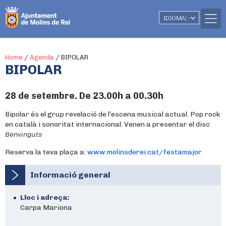
IDIOMA
▼
Home
/
Agenda
/
BIPOLAR
BIPOLAR
28 de setembre. De 23.00h a 00.30h
Bipolar és el grup revelació de l’escena musical actual. Pop rock
en català i sonoritat internacional. Venen a presentar el disc
Benvinguts
Reserva la teva plaça a:
www.molinsderei.cat/festamajor
Informació general
Lloc i adreça:
Carpa Mariona