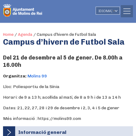
IDIOMA
▼
Home
/
Agenda
/
Campus d’hivern de Futbol Sala
Campus d’hivern de Futbol Sala
Del 21 de desembre al 5 de gener. De 8.00h a
16.00h
Organitza:
Molins 99
Lloc: Poliesportiu de la Sínia
Horari: de 9 a 13 h; acollida al matí, de 8 a 9 h i de 13 a 14 h
Dates: 21, 22, 27, 28 i 29 de desembre i 2, 3, 4 i 5 de gener
Més informació : https://molins99.com
Informació general