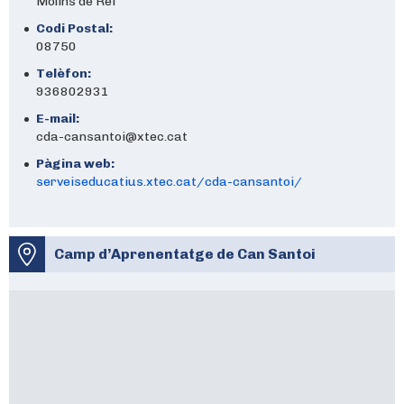
Molins de Rei
Codi Postal:
08750
Telèfon:
936802931
E-mail:
cda-cansantoi@xtec.cat
Pàgina web:
serveiseducatius.xtec.cat/cda-cansantoi/
Camp d’Aprenentatge de Can Santoi