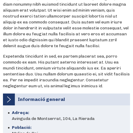
diam nonummy nibh euismod tincidunt ut laoreet dolore magna
aliquam erat volutpat. Ut wisi enim ad minim veniam, quis
nostrud exerci tation ullamcorper suscipit lobortis nisl ut
aliquip ex ea commodo consequat. Duis autem vel eum iriure
dolor in hendrerit in vulputate velit esse molestie consequat, vel
illum dolore eu feugiat nulla facilisis at vero eros et accumsan
et iusto odio dignissim qui blandit praesent luptatum zzril
delenit augue duis dolore te feugait nulla facilisi.
Expetenda tincidunt in sed, ex partem placerat sea, porro
commodo ex eam. His putant aeterno interesset at. Usu ea
mundi tincidunt, omnium virtute aliquando ius ex. Ea aperiri
sententiae duo. Usu nullam dolorum quaestio ei, sit vidit facilisis
ea. Per ne impedit iracundia neglegentur. Consetetur
neglegentur eum ut, vis animal legimus inimicus id.
Informació general
Adreça:
Avinguda de Montserrat, 104, La Rierada
Població: