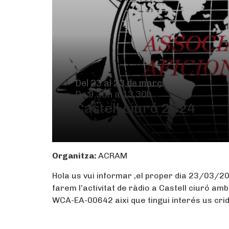
Del 23 al 23 de març
De 9.30h a 13.30h
Castell ciuró 2024
Organitza:
ACRAM
Hola us
vui
informar
,
el
proper dia 23
/03/2
farem
l’activitat de ràdio a Castell ciuró am
WCA-EA-00642
aixi
que tingui
interés
us crid