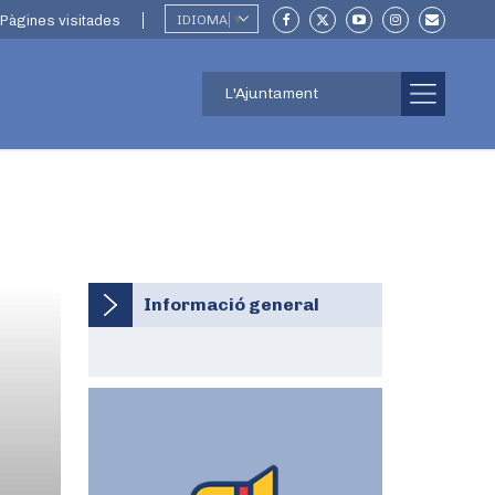
Pàgines visitades
IDIOMA
▼
L'Ajuntament
Informació general