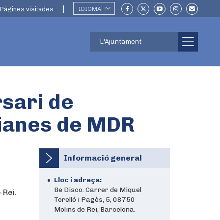
Pàgines visitades
IDIOMA
▼
L'Ajuntament
rsari de
aianes de MDR
Informació general
Lloc i adreça:
Be Disco. Carrer de Miquel
 Rei.
Torelló i Pagès, 5, 08750
Molins de Rei, Barcelona.