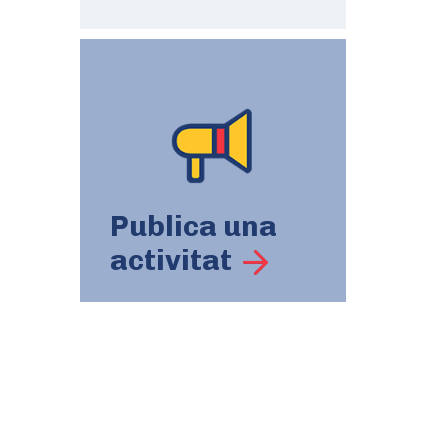
Publica una
activitat