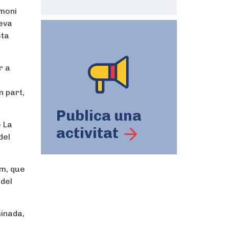
imoni
eva
sta
r a
n part,
Publica una
e La
activitat
del
km, que
 del
minada,