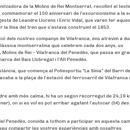
nitzadora de la Molins de Rei Montserrat, recollint el test
a commemorar el 150 aniversari de l’excursionisme a la s
gesta de Leandre Llorens i Enric Vidal, que varen fer aque
r la línia del tren que s’estava construint el 1853.
ació dels nostres companys de Vilafranca, ens atrevim a du
a clàssica montserratina que celebrem cada dos anys, us
 Molins de Rei – Vilafranca del Penedès, que passa en gra
marca del Baix Llobregat i l’Alt Penedès.
tància, que comença al Poliesportiu “La Sínia” del Barri d
 acaba a la plaça de l’estació del ferrocarril de Vilafranca 
ndre amb més calma, hi ha un segon recorregut de 24,19 
er), on si es vol es pot arribar agafant l’autocar (5€) des
 del Penedès, convida a tothom a participar en aquesta ca
gueu compartir les vostres experiències amb nosaltres.