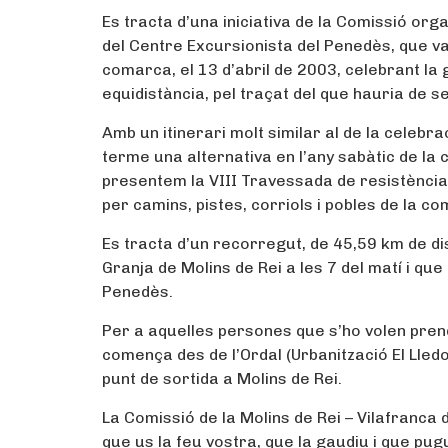
Es tracta d’una iniciativa de la Comissió orga
del Centre Excursionista del Penedès, que v
comarca, el 13 d’abril de 2003, celebrant la 
equidistància, pel traçat del que hauria de se
Amb un itinerari molt similar al de la celebr
terme una alternativa en l’any sabàtic de l
presentem la VIII Travessada de resistència,
per camins, pistes, corriols i pobles de la co
Es tracta d’un recorregut, de 45,59 km de dis
Granja de Molins de Rei a les 7 del matí i que
Penedès.
Per a aquelles persones que s’ho volen pre
comença des de l’Ordal (Urbanització El Lledon
punt de sortida a Molins de Rei.
La Comissió de la Molins de Rei – Vilafranca
que us la feu vostra, que la gaudiu i que pu