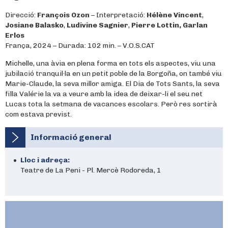
Direcció:
François Ozon
– Interpretació:
Hélène Vincent
,
Josiane Balasko
,
Ludivine Sagnier
,
Pierre Lottin, Garlan
Erlos
França, 2024 – Durada: 102 min. – V.O.S.CAT
Michelle, una àvia en plena forma en tots els aspectes, viu una
jubilació tranquil·la en un petit poble de la Borgoña, on també viu
Marie-Claude, la seva millor amiga. El Dia de Tots Sants, la seva
filla Valérie la va a veure amb la idea de deixar-li el seu net
Lucas tota la setmana de vacances escolars. Però res sortirà
com estava previst.
Informació general
Lloc i adreça:
Teatre de La Peni - Pl. Mercè Rodoreda, 1