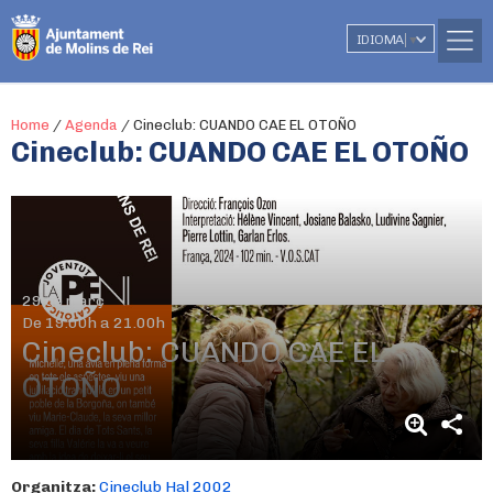
IDIOMA
▼
Home
/
Agenda
/
Cineclub: CUANDO CAE EL OTOÑO
Cineclub: CUANDO CAE EL OTOÑO
29 de març
De 19.00h a 21.00h
Cineclub: CUANDO CAE EL
OTOÑO
Organitza:
Cineclub Hal 2002