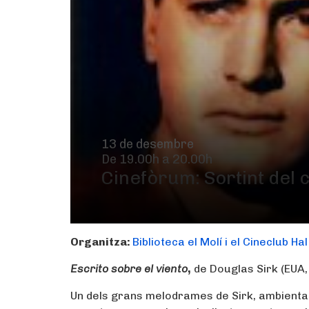
13 de desembre
De 19.00h a 20.00h
Cinefòrum: Sortint del 
Organitza:
Biblioteca el Molí i el Cineclub Ha
Escrito sobre el viento
,
de Douglas Sirk (EUA,
Un dels grans melodrames de Sirk, ambientat 