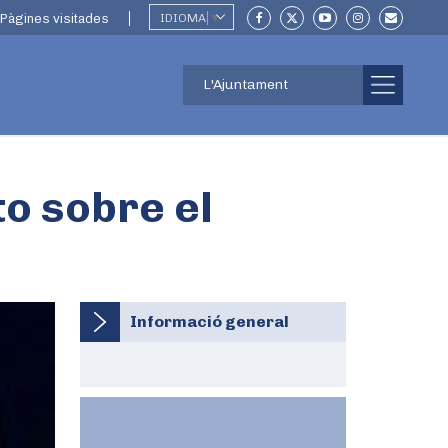
Pàgines visitades
IDIOMA
▼
L'Ajuntament
o sobre el
Informació general