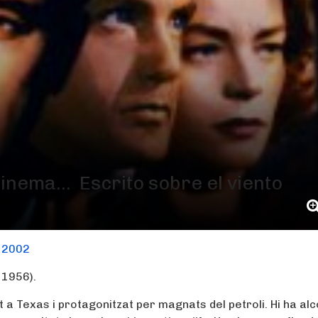
cinema… Escrito sobre el viento
l 2002
 1956).
a Texas i protagonitzat per magnats del petroli. Hi ha alc