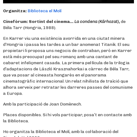
Organitza:
Biblioteca el Molí
Cinefòrum: Sortint del cinema…
La condena (Kárhozat)
,
de
Béla Tarr (Hongria, 1988).
En Karrer viu una existència avorrida en una ciutat minera
d’Hongria i passa les tardes a un bar anomenat Titanik. El seu
propietari li proposa uns negocis de contraban, però en Karrer
està més preocupat pel seu romanç amb una cantant de
cabaret infeliçment casada. La primera pel·lícula de la trilogia
d’adaptacions de László Krasznahorkai a càrrec de Béla Tarr,
que va posar al cineasta hongarès en el panorama
cinematogràfic internacional. Un relat nihilista de traïció que
alhora serveix per retratar les darreres passes del comunisme
a Europa.
Amb la participació de Joan Domènech.
Places disponibles. Si hi vols participar, posa’t en contacte amb
la Biblioteca.
Ho organitza la Biblioteca el Molí, amb la col·laboració del