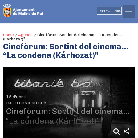
SELECT LANGUAGE
▼
Home
/
Agenda
/
Cinefòrum: Sortint del cinema… “La condena
(Kárhozat)”
Cinefòrum: Sortint del cinema…
“La condena (Kárhozat)”
15 d'abril
De 19.00h a 20.00h
Cinefòrum: Sortint del cinema…
“La condena (Kárhozat)”