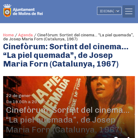
IDIOMA
▼
Home
/
Agenda
/
Cinefòrum: Sortint del cinema… “La piel quemada”,
de Josep Maria Forn (Catalunya, 1967)
Cinefòrum: Sortint del cinema…
“La piel quemada”, de Josep
Maria Forn (Catalunya, 1967)
22 de gener
De 19.00h a 20.00h
Cinefòrum: Sortint del cinema…
“La piel quemada”, de Josep
Maria Forn (Catalunya, 1967)