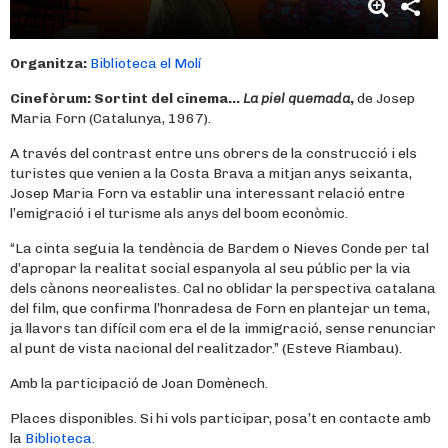
Organitza:
Biblioteca el Molí
Cinefòrum: Sortint del cinema…
La piel quemada
,
de Josep
Maria Forn (Catalunya, 1967).
A través del contrast entre uns obrers de la construcció i els
turistes que venien a la Costa Brava a mitjan anys seixanta,
Josep Maria Forn va establir una interessant relació entre
l’emigració i el turisme als anys del boom econòmic.
“La cinta seguia la tendència de Bardem o Nieves Conde per tal
d’apropar la realitat social espanyola al seu públic per la via
dels cànons neorealistes. Cal no oblidar la perspectiva catalana
del film, que confirma l’honradesa de Forn en plantejar un tema,
ja llavors tan difícil com era el de la immigració, sense renunciar
al punt de vista nacional del realitzador.” (Esteve Riambau).
Amb la participació de Joan Domènech.
Places disponibles. Si hi vols participar, posa’t en contacte amb
la
Biblioteca.