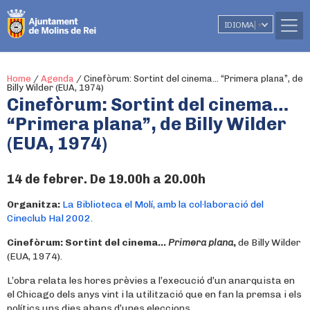
IDIOMA
▼
Home
/
Agenda
/
Cinefòrum: Sortint del cinema… “Primera plana”, de
Billy Wilder (EUA, 1974)
Cinefòrum: Sortint del cinema…
“Primera plana”, de Billy Wilder
(EUA, 1974)
14 de febrer. De 19.00h a 20.00h
Organitza:
La Biblioteca el Molí, amb la col·laboració del
Cineclub Hal 2002.
Cinefòrum: Sortint del cinema…
Primera plana
,
de Billy Wilder
(EUA, 1974).
L’obra relata les hores prèvies a l’execució d’un anarquista en
el Chicago dels anys vint i la utilització que en fan la premsa i els
polítics uns dies abans d’unes eleccions.