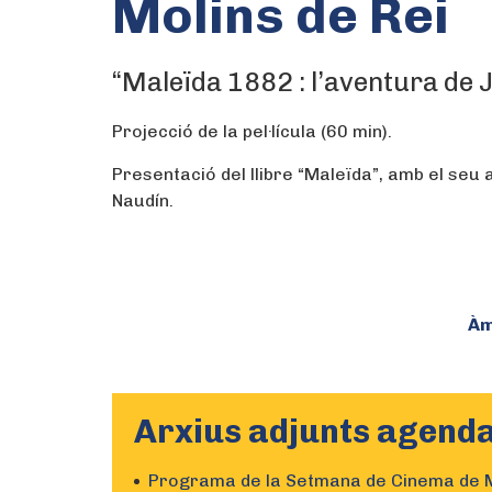
Molins de Rei
“Maleïda 1882 : l’aventura de J
Projecció de la pel·lícula (60 min).
Presentació del llibre “Maleïda”, amb el seu a
Naudín.
Àm
Arxius adjunts agend
Programa de la Setmana de Cinema de M