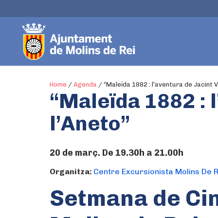
Home
/
Agenda
/
“Maleïda 1882 : l’aventura de Jacint 
“Maleïda 1882 : 
l’Aneto”
20 de març. De 19.30h a 21.00h
Organitza:
Centre Excursionista Molins De R
Setmana de Ci