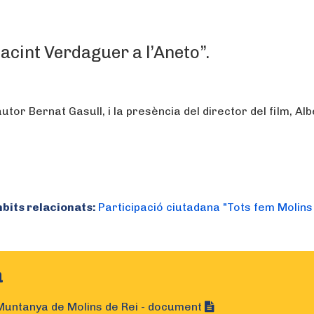
acint Verdaguer a l’Aneto”.
utor Bernat Gasull, i la presència del director del film, Alb
bits relacionats:
Participació ciutadana "Tots fem Molins
a
untanya de Molins de Rei - document