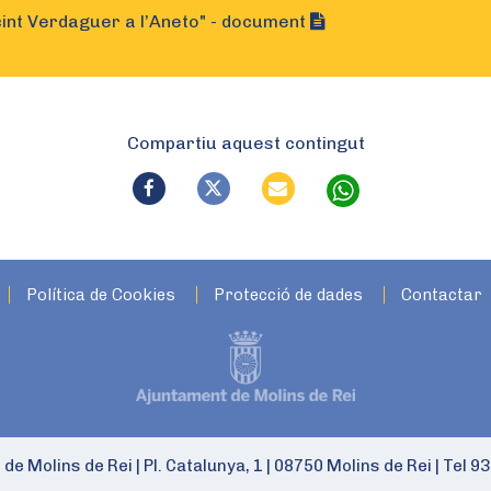
acint Verdaguer a l’Aneto" - document
Compartiu aquest contingut
Política de Cookies
Protecció de dades
Contactar
 de Molins de Rei
|
Pl. Catalunya, 1
|
08750 Molins de Rei
|
Tel 93