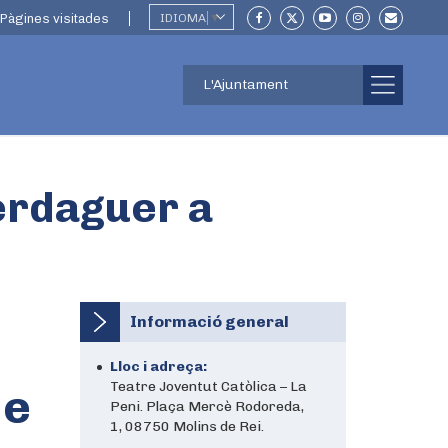
Pàgines visitades
IDIOMA
▼
L'Ajuntament
Verdaguer a
Informació general
Lloc i adreça:
Teatre Joventut Catòlica – La
de
Peni. Plaça Mercè Rodoreda,
1, 08750 Molins de Rei.