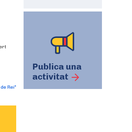
ert
Publica una
activitat
 de Rei"