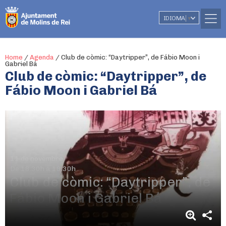
IDIOMA
▼
Home
/
Agenda
/
Club de còmic: “Daytripper”, de Fábio Moon i
Gabriel Bá
Club de còmic: “Daytripper”, de
Fábio Moon i Gabriel Bá
11 de novembre
De 18.30h a 19.30h
Club de còmic: “Daytripper”, de
Fábio Moon i Gabriel Bá