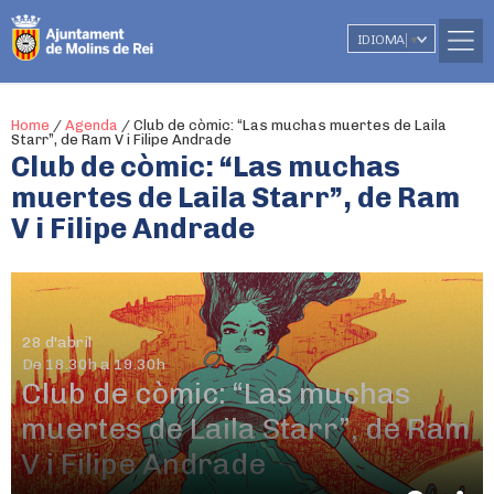
IDIOMA
▼
Home
/
Agenda
/
Club de còmic: “Las muchas muertes de Laila
Starr”, de Ram V i Filipe Andrade
Club de còmic: “Las muchas
muertes de Laila Starr”, de Ram
V i Filipe Andrade
28 d'abril
De 18.30h a 19.30h
Club de còmic: “Las muchas
muertes de Laila Starr”, de Ram
V i Filipe Andrade