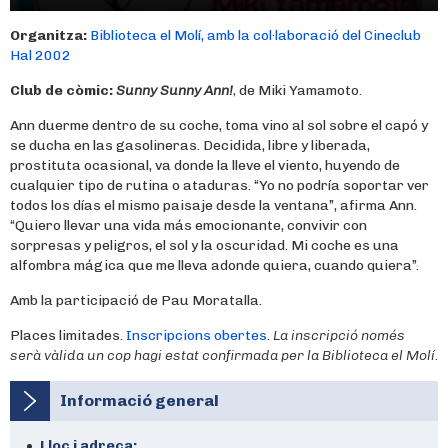
Organitza:
Biblioteca el Molí, amb la col·laboració del Cineclub
Hal 2002
Club de còmic:
Sunny Sunny Ann!
,
de Miki Yamamoto.
Ann duerme dentro de su coche, toma vino al sol sobre el capó y
se ducha en las gasolineras. Decidida, libre y liberada,
prostituta ocasional, va donde la lleve el viento, huyendo de
cualquier tipo de rutina o ataduras. “Yo no podría soportar ver
todos los días el mismo paisaje desde la ventana”, afirma Ann.
“Quiero llevar una vida más emocionante, convivir con
sorpresas y peligros, el sol y la oscuridad. Mi coche es una
alfombra mágica que me lleva adonde quiera, cuando quiera”.
Amb la participació de Pau Moratalla.
Places limitades.
Inscripcions obertes
.
La inscripció només
serà vàlida un cop hagi estat confirmada per la Biblioteca el Molí.
Informació general
Lloc i adreça: