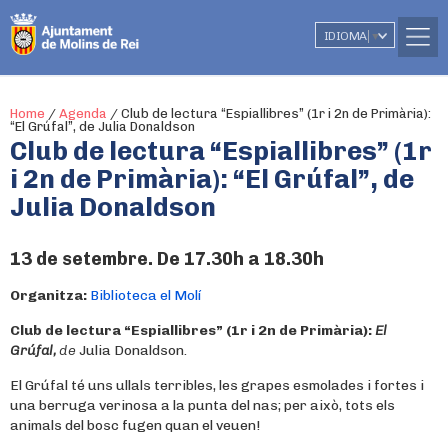
IDIOMA
▼
Home
/
Agenda
/
Club de lectura “Espiallibres” (1r i 2n de Primària):
“El Grúfal”, de Julia Donaldson
Club de lectura “Espiallibres” (1r
i 2n de Primària): “El Grúfal”, de
Julia Donaldson
13 de setembre. De 17.30h a 18.30h
Organitza:
Biblioteca el Molí
Club de lectura “Espiallibres” (1r i 2n de Primària):
El
Grúfal,
de
Julia Donaldson.
El Grúfal té uns ullals terribles, les grapes esmolades i fortes i
una berruga verinosa a la punta del nas; per això, tots els
animals del bosc fugen quan el veuen!