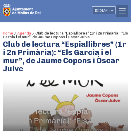
IDIOMA
▼
Home
/
Agenda
/
Club de lectura “Espiallibres” (1r i 2n Primària): “Els
Garcia i el mur”, de Jaume Copons i Òscar Julve
Club de lectura “Espiallibres” (1r
i 2n Primària): “Els Garcia i el
mur”, de Jaume Copons i Òscar
Julve
13 d'abril
De 17.30h a 18.30h
Club de lectura “Espiallibres”
(1r i 2n Primària): “Els Garcia i
el mur”, de Jaume Copons i