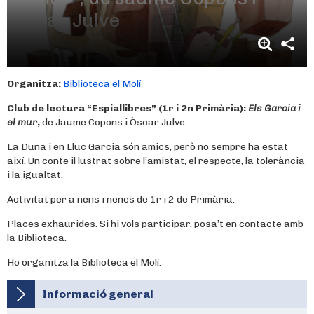
Òscar Julve
Organitza:
Biblioteca el Molí
Club de lectura “Espiallibres” (1r i 2n Primària):
Els Garcia i
el mur
,
de Jaume Copons i Òscar Julve.
La Duna i en Lluc Garcia són amics, però no sempre ha estat
així. Un conte il·lustrat sobre l’amistat, el respecte, la tolerància
i la igualtat.
Activitat per a nens i nenes de 1r i 2 de Primària.
Places exhaurides. Si hi vols participar, posa’t en contacte amb
la Biblioteca.
Ho organitza la Biblioteca el Molí.
Informació general