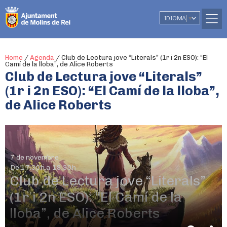
IDIOMA
▼
Home
/
Agenda
/
Club de Lectura jove “Literals” (1r i 2n ESO): “El
Camí de la lloba”, de Alice Roberts
Club de Lectura jove “Literals”
(1r i 2n ESO): “El Camí de la lloba”,
de Alice Roberts
7 de novembre
De 17.30h a 18.30h
Club de Lectura jove “Literals”
(1r i 2n ESO): “El Camí de la
lloba”, de Alice Roberts