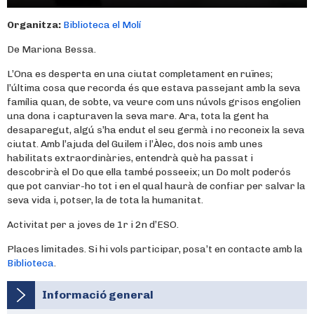
Organitza:
Biblioteca el Molí
De Mariona Bessa.
L’Ona es desperta en una ciutat completament en ruïnes;
l’última cosa que recorda és que estava passejant amb la seva
família quan, de sobte, va veure com uns núvols grisos engolien
una dona i capturaven la seva mare. Ara, tota la gent ha
desaparegut, algú s’ha endut el seu germà i no reconeix la seva
ciutat. Amb l’ajuda del Guilem i l’Àlec, dos nois amb unes
habilitats extraordinàries, entendrà què ha passat i
descobrirà el Do que ella també posseeix; un Do molt poderós
que pot canviar-ho tot i en el qual haurà de confiar per salvar la
seva vida i, potser, la de tota la humanitat.
Activitat per a joves de 1r i 2n d’ESO.
Places limitades. Si hi vols participar, posa’t en contacte amb la
Biblioteca
.
Informació general