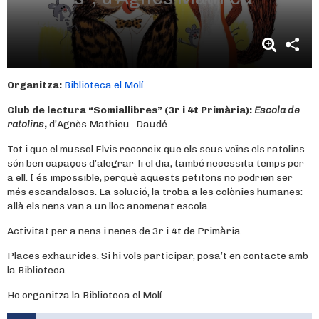
Daudé
Organitza:
Biblioteca el Molí
Club de lectura “Somiallibres” (3r i 4t Primària):
Escola de
ratolins
,
d’Agnès Mathieu- Daudé.
Tot i que el mussol Elvis reconeix que els seus veïns els ratolins
són ben capaços d’alegrar-li el dia, també necessita temps per
a ell. I és impossible, perquè aquests petitons no podrien ser
més escandalosos. La solució, la troba a les colònies humanes:
allà els nens van a un lloc anomenat escola
Activitat per a nens i nenes de 3r i 4t de Primària.
Places exhaurides. Si hi vols participar, posa’t en contacte amb
la Biblioteca.
Ho organitza la Biblioteca el Molí.