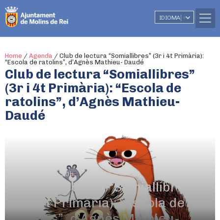
IDIOMA
▼
Home
/
Agenda
/
Club de lectura “Somiallibres” (3r i 4t Primària):
“Escola de ratolins”, d’Agnès Mathieu- Daudé
Club de lectura “Somiallibres”
(3r i 4t Primària): “Escola de
ratolins”, d’Agnès Mathieu-
Daudé
8 d'abril
De 17.30h a 18.30h
Club de lectura “Somiallibres”
(3r i 4t Primària): “Escola de
ratolins”, d’Agnès Mathieu-