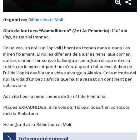
Organitza:
Biblioteca el Molí
Club de lectura “Somiallibres” (3r i 4t Primària):
L’ull del
llop
,
de Daniel Pennac.
En un zoo, un noi i un llop vell i borni es troben cara a cara i es
miren fixament. El noi és diferent dels altres nens, que corren,
salten, criden, li ensenyen la llengua i amaguen el cap entre la
faldilla de la mare. Aquest noi s’està quiet i l’observa. A dins de
l’ull del llop hi desfila una vida salvatge a Alaska. En la mirada del
noi, la vida d’un petit africà que ha travessat un continent per
sobreviure.
Activitat per a nens i nenes de 3r i 4t de Primària.
Places EXHAURIDES. Si hi vols participar, posa’t en contacte
amb la Biblioteca.
Ho organitza la Biblioteca el Molí.
Informació general