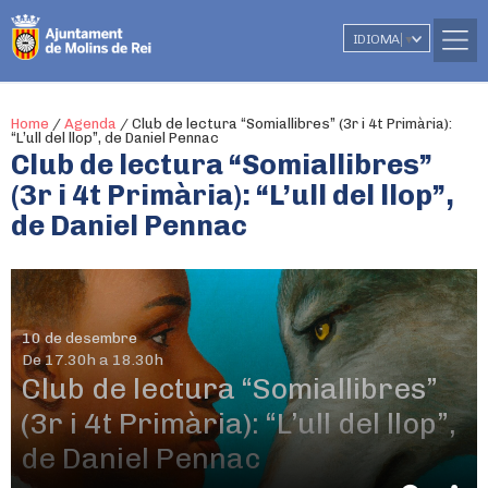
IDIOMA
▼
Home
/
Agenda
/
Club de lectura “Somiallibres” (3r i 4t Primària):
“L’ull del llop”, de Daniel Pennac
Club de lectura “Somiallibres”
(3r i 4t Primària): “L’ull del llop”,
de Daniel Pennac
10 de desembre
De 17.30h a 18.30h
Club de lectura “Somiallibres”
(3r i 4t Primària): “L’ull del llop”,
de Daniel Pennac