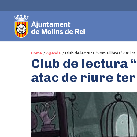
Home
/
Agenda
/
Club de lectura “Somiallibres” (3r i 4t
Club de lectura “
atac de riure te