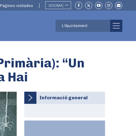
Pàgines visitades
IDIOMA
▼
L'Ajuntament
 Primària): “Un
a Hai
Informació general