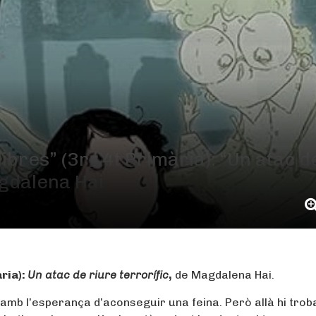
ibres” (3r i 4t Primària): “Un atac d
agdalena Hai
ària):
Un atac de riure terrorífic
,
de Magdalena Hai.
s amb l’esperança d’aconseguir una feina. Però allà hi trob