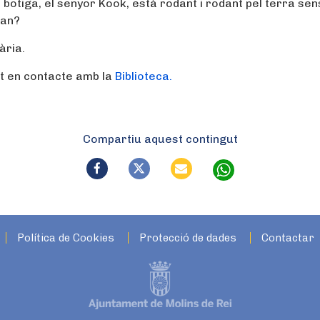
a botiga, el senyor Kook, està rodant i rodant pel terra se
ran?
ària.
a’t en contacte amb la
Biblioteca.
Compartiu aquest contingut
Política de Cookies
Protecció de dades
Contactar