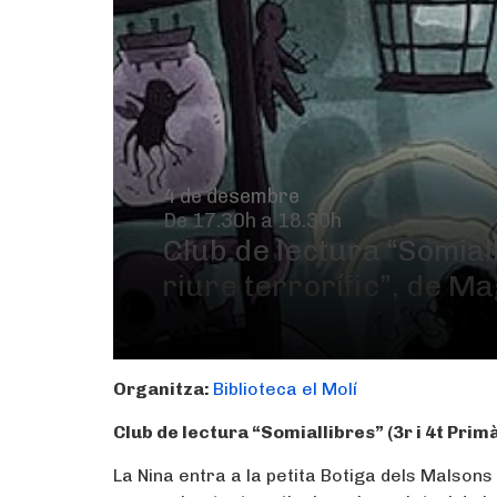
4 de desembre
De 17.30h a 18.30h
Club de lectura “Somiall
riure terrorífic”, de M
Organitza:
Biblioteca el Molí
Club de lectura “Somiallibres” (3r i 4t Prim
La Nina entra a la petita Botiga dels Malson