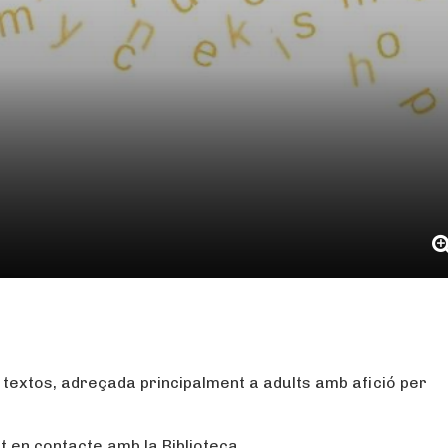
bada d’escriptura
de textos, adreçada principalment a adults amb afició per
’t en contacte amb la Biblioteca.