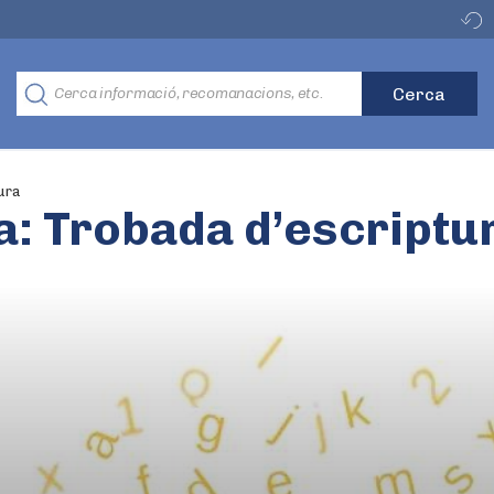
ura
a: Trobada d’escriptu