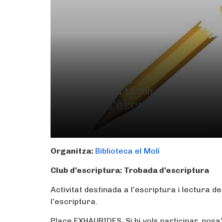
3 de setembre
De 17.00h a 18.30h
Club d’escriptura: Tro
Organitza:
Biblioteca el Molí
Club d’escriptura:
Trobada d’escriptura
Activitat destinada a l’escriptura i lectura 
l’escriptura.
Place EXHAURIDES. Si hi vols participar, posa