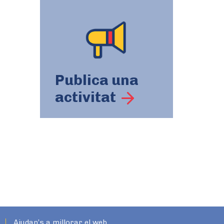
Publica una
activitat
Ajudan’s a millorar el web