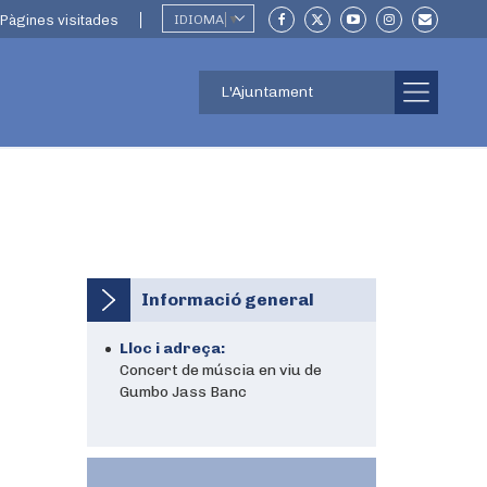
Pàgines visitades
IDIOMA
▼
L'Ajuntament
Informació general
Lloc i adreça:
Concert de múscia en viu de
Gumbo Jass Banc