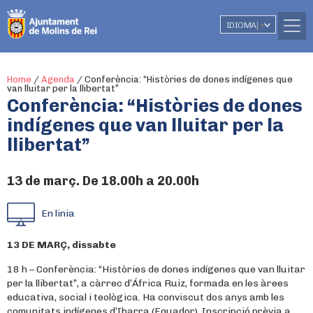
IDIOMA
▼
Home
/
Agenda
/
Conferència: “Històries de dones indígenes que
van lluitar per la llibertat”
Conferència: “Històries de dones
indígenes que van lluitar per la
llibertat”
13 de març. De 18.00h a 20.00h
En linia
13 DE MARÇ, dissabte
18 h – Conferència: “Històries de dones indígenes que van lluitar
per la llibertat”, a càrrec d’África Ruiz, formada en les àrees
educativa, social i teològica. Ha conviscut dos anys amb les
comunitats indígenes d’Ibarra (Equador). Inscripció prèvia a