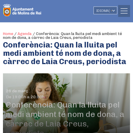
IDIOMA
▼
Home
/
Agenda
/
Conferència: Quan la lluita pel medi ambient té
nom de dona, a càrrec de Laia Creus, periodista
Conferència: Quan la lluita pel
medi ambient té nom de dona, a
càrrec de Laia Creus, periodista
26 de març
De 19.00h a 20.00h
Conferència: Quan la lluita pel
medi ambient té nom de dona, a
càrrec de Laia Creus,