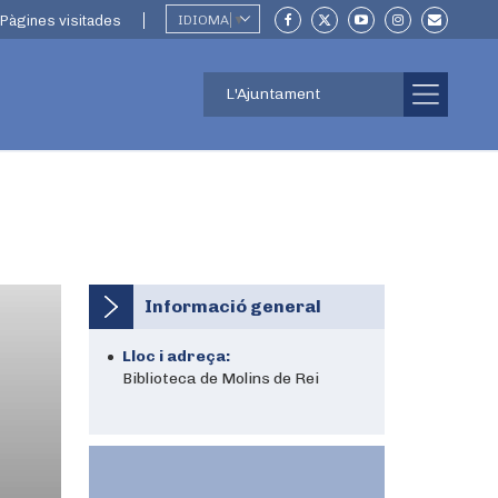
Pàgines visitades
IDIOMA
▼
L'Ajuntament
Informació general
Lloc i adreça:
Biblioteca de Molins de Rei