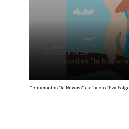
8 de juny
De 17.30h a 19.30h
Contacontes “la Nevera
Contacontes “la Nevera” a c“arec d’Eva Fol