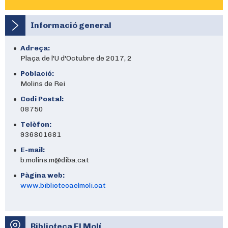
Informació general
Adreça:
Plaça de l'U d'Octubre de 2017, 2
Població:
Molins de Rei
Codi Postal:
08750
Telèfon:
936801681
E-mail:
b.molins.m@diba.cat
Pàgina web:
www.bibliotecaelmoli.cat
Biblioteca El Molí