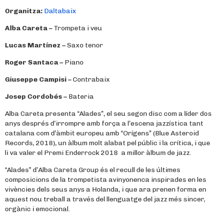
Organitza:
Daltabaix
Alba Careta –
Trompeta i veu
Lucas Martínez –
Saxo tenor
Roger Santaca –
Piano
Giuseppe Campisi –
Contrabaix
Josep Cordobés –
Bateria
Alba Careta presenta “Alades”, el seu segon disc com a líder dos
anys després d’irrompre amb força a l’escena jazzística tant
catalana com d’àmbit europeu amb “Orígens” (Blue Asteroid
Records, 2018), un àlbum molt alabat pel públic i la crítica, i que
li va valer el Premi Enderrock 2018 a millor àlbum de jazz.
“Alades” d’Alba Careta Group és el recull de les últimes
composicions de la trompetista avinyonenca inspirades en les
vivències dels seus anys a Holanda, i que ara prenen forma en
aquest nou treball a través del llenguatge del jazz més sincer,
orgànic i emocional.