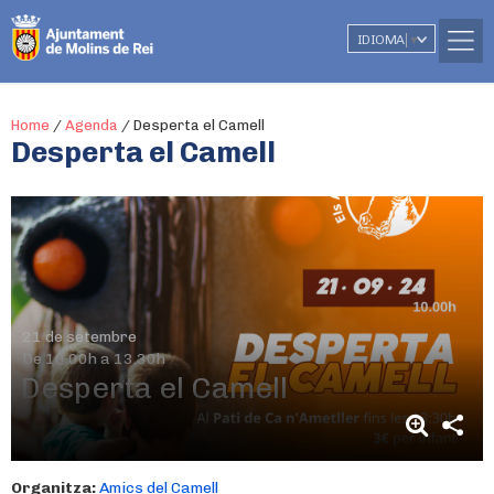
IDIOMA
▼
Home
/
Agenda
/
Desperta el Camell
Desperta el Camell
21 de setembre
De 10.00h a 13.30h
Desperta el Camell
Organitza:
Amics del Camell