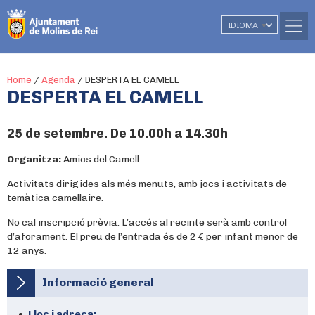
IDIOMA
▼
Home
/
Agenda
/
DESPERTA EL CAMELL
DESPERTA EL CAMELL
25 de setembre. De 10.00h a 14.30h
Organitza:
Amics del Camell
Activitats dirigides als més menuts, amb jocs i activitats de
temàtica camellaire.
No cal inscripció prèvia. L’accés al recinte serà amb control
d’aforament. El preu de l’entrada és de 2 € per infant menor de
12 anys.
Informació general
Lloc i adreça: