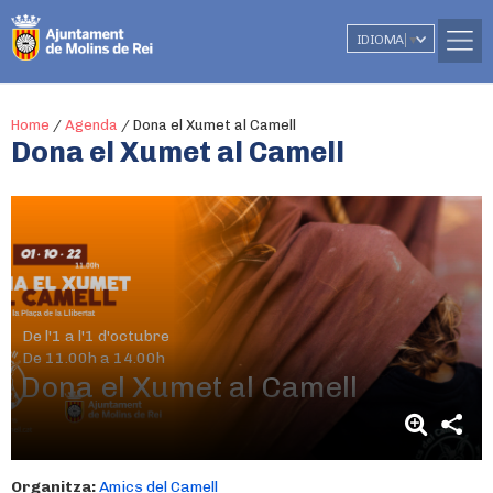
IDIOMA
▼
Home
/
Agenda
/
Dona el Xumet al Camell
Dona el Xumet al Camell
De l'1 a l'1 d'octubre
De 11.00h a 14.00h
Dona el Xumet al Camell
Organitza:
Amics del Camell