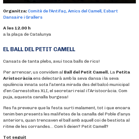
Organitza:
Comitè de l'Antifaç, Amics del Camell, Esbart
Dansaire i Grallers
A les 12.00 h
a la plaça de Catalunya
EL BALL DEL PETIT CAMELL
Cansats de tanta plebs, avui toca balls de rics!
Per arrencar, us convidem al
Ball del Petit Camell.
La
Petita
Aristocràcia
ens delectarà amb la seva dansa i la seva
opulència innata sota l’atenta mirada des del balcó municipal
d’en Carnestoltes XLI, el secretari reial i l’Aristocràcia. Com
puja, aquesta canalla burgesa!
Res fa preveure que la festa surti malament, tot i que encara
tenim ben presents les malifetes de la canalla del Poble d’anys
anteriors, quan trencaven el ball amb aquell coi de bestiota al
ritme de les corrandes… Com li deien? Petit Camell?
Tot seguit