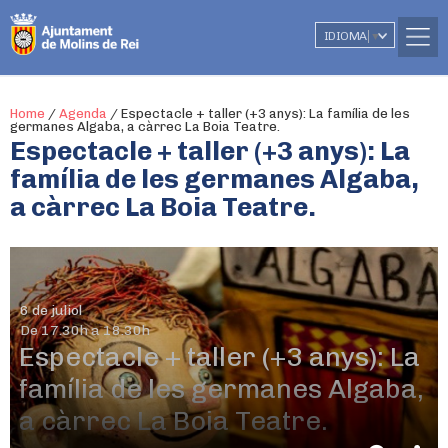
IDIOMA
▼
Home
/
Agenda
/
Espectacle + taller (+3 anys): La família de les
germanes Algaba, a càrrec La Boia Teatre.
Espectacle + taller (+3 anys): La
família de les germanes Algaba,
a càrrec La Boia Teatre.
6 de juliol
De 17.30h a 18.30h
Espectacle + taller (+3 anys): La
família de les germanes Algaba,
a càrrec La Boia Teatre.