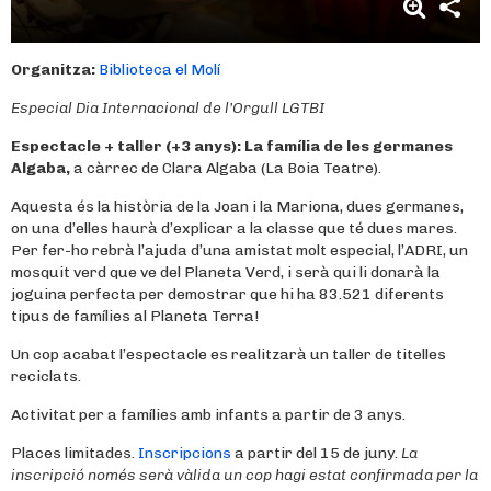
Organitza:
Biblioteca el Molí
Especial Dia Internacional de l’Orgull LGTBI
Espectacle + taller (+3 anys):
La família de les germanes
Algaba,
a càrrec de Clara Algaba (La Boia Teatre).
Aquesta és la història de la Joan i la Mariona, dues germanes,
on una d’elles haurà d’explicar a la classe que té dues mares.
Per fer-ho rebrà l’ajuda d’una amistat molt especial, l’ADRI, un
mosquit verd que ve del Planeta Verd, i serà qui li donarà la
joguina perfecta per demostrar que hi ha 83.521 diferents
tipus de famílies al Planeta Terra!
Un cop acabat l’espectacle es realitzarà un taller de titelles
reciclats.
Activitat per a famílies amb infants a partir de 3 anys.
Places limitades.
Inscripcions
a partir del 15 de juny.
La
inscripció només serà vàlida un cop hagi estat confirmada per la