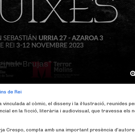
ginak-Brujas”
ins de Rei
vinculada al còmic, el disseny i la il·lustració, reunides pe
l en la ficció, literària i audiovisual, que travessa els 
rja Crespo, compta amb una important presència d’autore