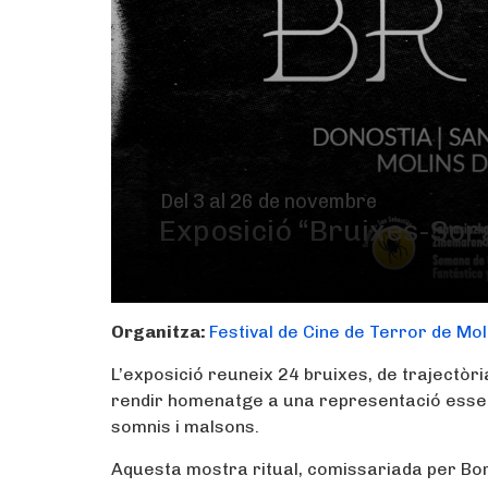
Del 3 al 26 de novembre
Exposició “Bruixes-Sor
Organitza:
Festival de Cine de Terror de Mol
L’exposició reuneix 24 bruixes, de trajectòria 
rendir homenatge a una representació essencia
somnis i malsons.
Aquesta mostra ritual, comissariada per Bo