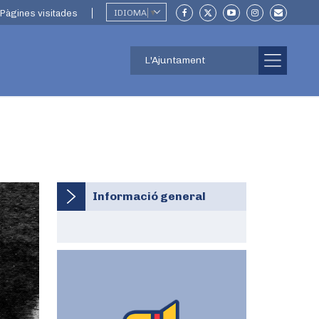
Pàgines visitades
IDIOMA
▼
L'Ajuntament
Informació general