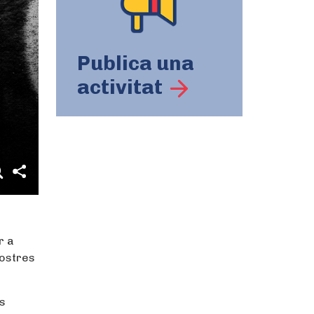
Publica una
activitat
r a
nostres
s