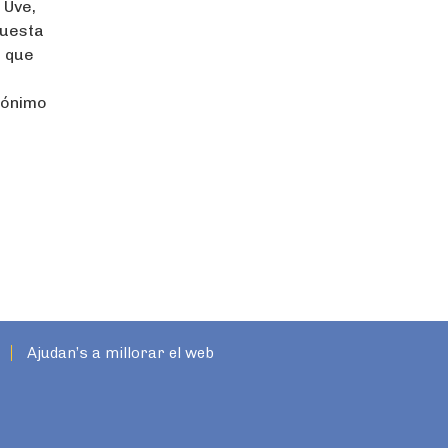
 Uve,
questa
l que
erónimo
Ajudan’s a millorar el web