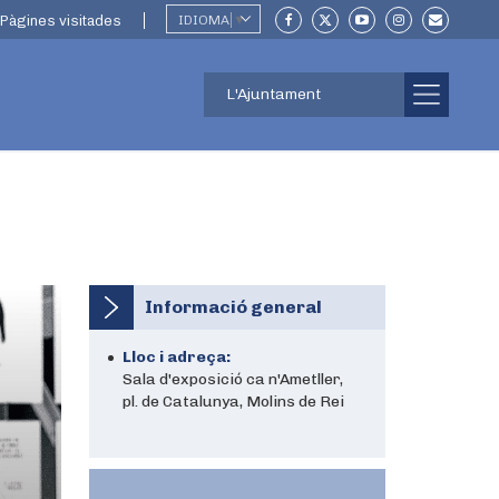
Pàgines visitades
IDIOMA
▼
L'Ajuntament
Informació general
Lloc i adreça:
Sala d'exposició ca n'Ametller,
pl. de Catalunya, Molins de Rei